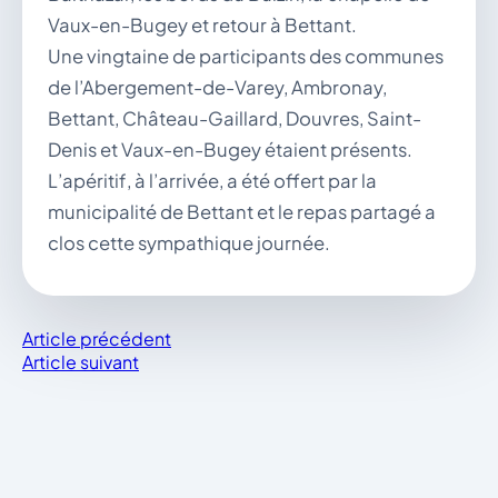
vous.
Vaux-en-Bugey et retour à Bettant.
04 74 38 22 78
Une vingtaine de participants des communes
mairie@douvres.fr
140 Place de la Babillière, 01500 Douvres
de l’Abergement-de-Varey, Ambronay,
Contacter la mairie
Bettant, Château-Gaillard, Douvres, Saint-
Denis et Vaux-en-Bugey étaient présents.
Le guichet des associations
L’apéritif, à l’arrivée, a été offert par la
publier une annonce
municipalité de Bettant et le repas partagé a
clos cette sympathique journée.
Article précédent
Article suivant