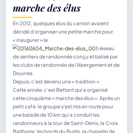
marche des élus
Démarches & Vie pratique
En 2012, quelques élus du canton avaient
décidé d’organiser une petite marche pour
« inaugurer » le
réseau
Vie locale & Associations
de sentiers de randonnée conçu et balisé par
les clubs de randonnée de l’Abergement et de
Douvres.
Depuis, c’est devenu une « tradition »
Découvrir la commune
Cette année, c’est Bettant qui a organisé
cette cinquième « marche des élus ». Après un
petit café, le groupe s’est mis en route pour
VENDREDI 7 AOÛT 2026
une balade de 10 km qui a conduit les
Secrétariat ouvert
randonneurs à la tour de Saint-Denis, la Croix
Lundi, mardi, jeudi, vendredi de 8h30 à 12h et
après-midi sur rendez-vous. Samedi sur rendez-
Balthazar, les bords du Buizin, la chapelle de