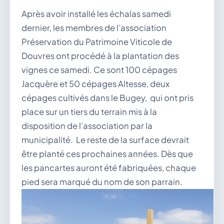
vous.
Après avoir installé les échalas samedi
04 74 38 22 78
dernier, les membres de l’association
mairie@douvres.fr
140 Place de la Babillière, 01500 Douvres
Préservation du Patrimoine Viticole de
Contacter la mairie
Douvres ont procédé à la plantation des
vignes ce samedi. Ce sont 100 cépages
Le guichet des associations
publier une annonce
Jacquère et 50 cépages Altesse, deux
cépages cultivés dans le Bugey, qui ont pris
place sur un tiers du terrain mis à la
disposition de l’association par la
municipalité. Le reste de la surface devrait
être planté ces prochaines années. Dès que
les pancartes auront été fabriquées, chaque
pied sera marqué du nom de son parrain.