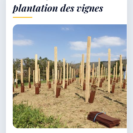
plantation des vignes
Démarches & Vie pratique
Vie locale & Associations
Découvrir la commune
VENDREDI 7 AOÛT 2026
Secrétariat ouvert
Lundi, mardi, jeudi, vendredi de 8h30 à 12h et
après-midi sur rendez-vous. Samedi sur rendez-