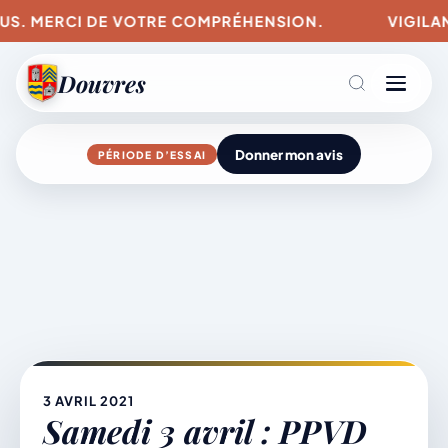
S. MERCI DE VOTRE COMPRÉHENSION.
VIGILANCES
Douvres
Donner mon avis
PÉRIODE D’ESSAI
Agenda
Aller
au
contenu
L’actu du village
Mairie & Vie municipale
3 AVRIL 2021
Samedi 3 avril : PPVD