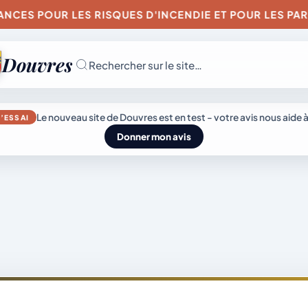
ES POUR LES RISQUES D'INCENDIE ET POUR LES PARTIC
Douvres
Rechercher sur le site…
JEUDI 6 AOÛT 202
Le nouveau site de Douvres est en test - votre avis nous aide à
’ESSAI
Secrétariat
Donner mon avis
ouvert
Lundi, mardi, jeudi,
vendredi de 8h30 
L’actu
Mairie &
12h et après-midi
sur rendez-vous.
du
Vie
Samedi sur rendez
genda
village
municipale
vous.
04 74 38 22 78
mairie@douvres.
140 Place de la
Babillière, 01500
émarches
Découvrir
Douvres