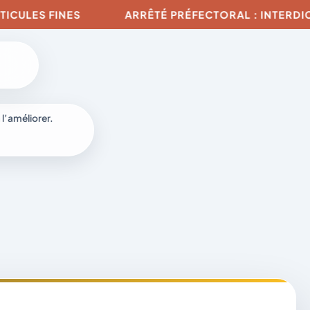
ULES FINES
ARRÊTÉ PRÉFECTORAL : INTERDICTIO
6
 l’améliorer.
à
-
fr