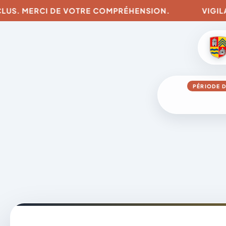
LUS. MERCI DE VOTRE COMPRÉHENSION.
VIGILANC
PÉRIODE D
Aller
au
contenu
A
D