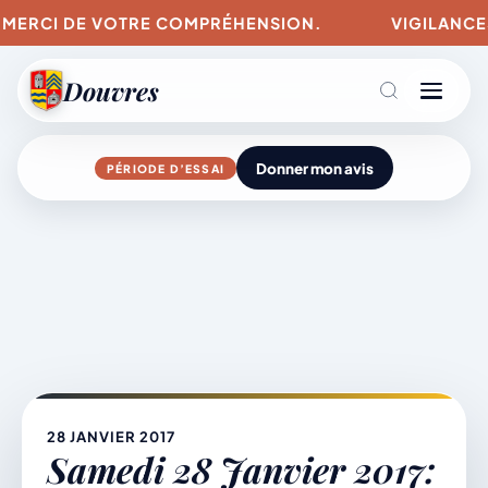
MERCI DE VOTRE COMPRÉHENSION.
VIGILANCES P
Douvres
Donner mon avis
PÉRIODE D’ESSAI
Agenda
Aller
au
contenu
L’actu du village
Mairie & Vie municipale
28 JANVIER 2017
Samedi 28 Janvier 2017: