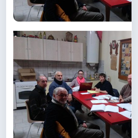
vous.
04 74 38 22 78
mairie@douvres.fr
140 Place de la Babillière, 01500 Douvres
Contacter la mairie
Le guichet des associations
publier une annonce