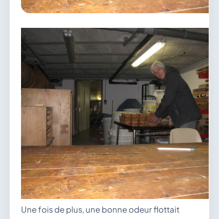
vous.
04 74 38 22 78
mairie@douvres.fr
140 Place de la Babillière, 01500 Douvres
Contacter la mairie
Le guichet des associations
publier une annonce
Une fois de plus, une bonne odeur flottait