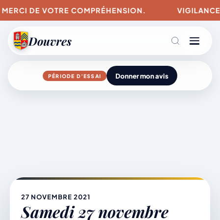
 MERCI DE VOTRE COMPRÉHENSION.
VIGILANCES P
Douvres
Donner mon avis
PÉRIODE D’ESSAI
Agenda
Aller
au
contenu
L’actu du village
Mairie & Vie municipale
27 NOVEMBRE 2021
Samedi 27 novembre