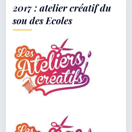
2017 : atelier créatif du
sou des Ecoles
Démarches & Vie pratique
Vie locale & Associations
Découvrir la commune
SAMEDI 8 AOÛT 2026
Secrétariat ouvert
Lundi, mardi, jeudi, vendredi de 8h30 à 12h et
après-midi sur rendez-vous. Samedi sur rendez-