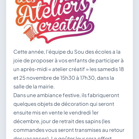
vous.
04 74 38 22 78
mairie@douvres.fr
140 Place de la Babillière, 01500 Douvres
Contacter la mairie
Le guichet des associations
publier une annonce
Cette année, l’équipe du Sou des écoles a la
joie de proposer à vos enfants de participer à
un après-midi « atelier créatif » les samedis 18
et 25 novembre de 15h30 à 17h30, dans la
salle de la mairie.
Dans une ambiance festive, ils fabriqueront
quelques objets de décoration qui seront
ensuite mis en vente le vendredi 1er
décembre, jour de retrait des sapins (les
commandes vous seront transmises au retour
des vacances). Le goûter leur sera offert.