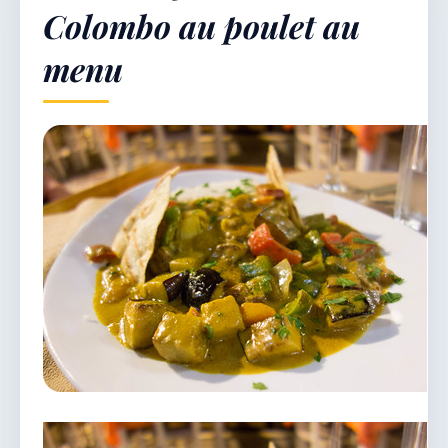
Colombo au poulet au
menu
Démarches & Vie pratique
Vie locale & Associations
Découvrir la commune
LUNDI 10 AOÛT 2026
Secrétariat ouvert
Lundi, mardi, jeudi, vendredi de 8h30 à 12h et
après-midi sur rendez-vous. Samedi sur rendez-