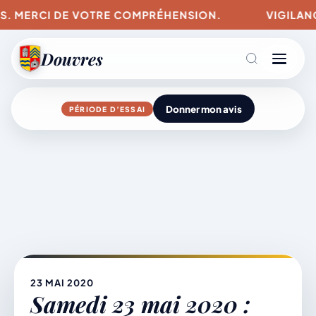
S. MERCI DE VOTRE COMPRÉHENSION.
VIGILANCES
Douvres
Donner mon avis
PÉRIODE D’ESSAI
Agenda
Aller
au
contenu
L’actu du village
Mairie & Vie municipale
23 MAI 2020
Samedi 23 mai 2020 :