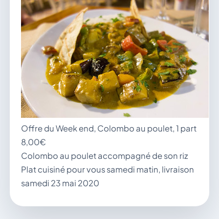
vous.
04 74 38 22 78
mairie@douvres.fr
140 Place de la Babillière, 01500 Douvres
Contacter la mairie
Le guichet des associations
publier une annonce
Offre du Week end, Colombo au poulet, 1 part
8,00€
Colombo au poulet accompagné de son riz
Plat cuisiné pour vous samedi matin, livraison
samedi 23 mai 2020