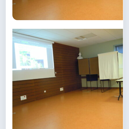
vous.
04 74 38 22 78
mairie@douvres.fr
140 Place de la Babillière, 01500 Douvres
Contacter la mairie
Le guichet des associations
publier une annonce