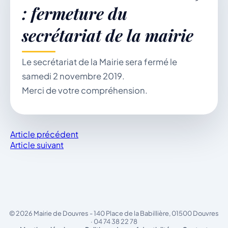
: fermeture du
secrétariat de la mairie
Démarches & Vie pratique
Le secrétariat de la Mairie sera fermé le
samedi 2 novembre 2019.
Vie locale & Associations
Merci de votre compréhension.
Article précédent
Découvrir la commune
Article suivant
VENDREDI 7 AOÛT 2026
Secrétariat ouvert
© 2026 Mairie de Douvres - 140 Place de la Babillière, 01500 Douvres
Lundi, mardi, jeudi, vendredi de 8h30 à 12h et
· 04 74 38 22 78
après-midi sur rendez-vous. Samedi sur rendez-