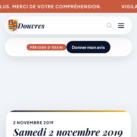
NCLUS. MERCI DE VOTRE COMPRÉHENSION.
VIGILA
Douvres
Donner mon avis
PÉRIODE D’ESSAI
Agenda
Aller
au
contenu
L’actu du village
Mairie & Vie municipale
2 NOVEMBRE 2019
Samedi 2 novembre 2019