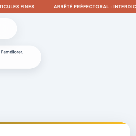
ULES FINES
ARRÊTÉ PRÉFECTORAL : INTERDICTIO
 l’améliorer.
à
-
fr