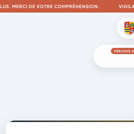
LUS. MERCI DE VOTRE COMPRÉHENSION.
VIGILANC
PÉRIODE D
Aller
au
contenu
A
D