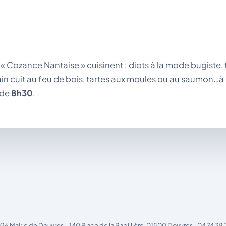
 « Cozance Nantaise » cuisinent : diots à la mode bugiste
ain cuit au feu de bois, tartes aux moules ou au saumon…à
 de
8h30
.
26 Mairie de Douvres - 140 Place de la Babillière, 01500 Douvres · 04 74 38 