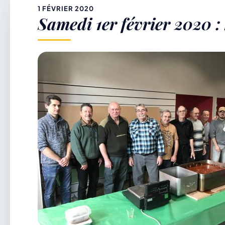
&
1 FÉVRIER 2020
Samedi 1er février 2020 :
p