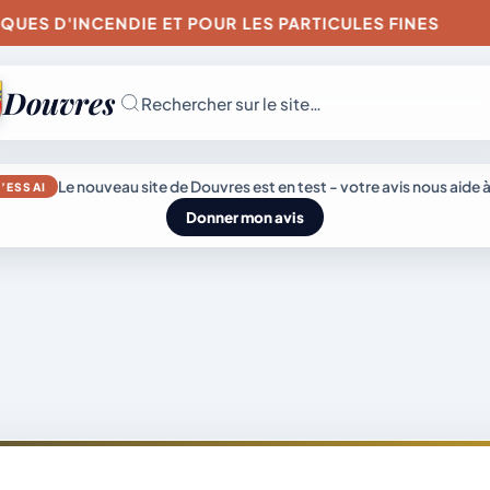
CENDIE ET POUR LES PARTICULES FINES
ARRÊTÉ 
Douvres
Rechercher sur le site…
JEUDI 6 AOÛT 202
Le nouveau site de Douvres est en test - votre avis nous aide à
’ESSAI
Secrétariat
Donner mon avis
ouvert
Lundi, mardi, jeudi,
vendredi de 8h30 
L’actu
Mairie &
12h et après-midi
sur rendez-vous.
du
Vie
Samedi sur rendez
genda
village
municipale
vous.
04 74 38 22 78
mairie@douvres.
140 Place de la
Babillière, 01500
émarches
Découvrir
Douvres