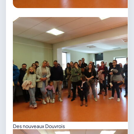
vous.
04 74 38 22 78
mairie@douvres.fr
140 Place de la Babillière, 01500 Douvres
Contacter la mairie
Le guichet des associations
publier une annonce
Des nouveaux Douvrois