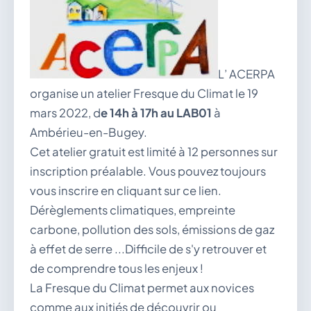
vous.
04 74 38 22 78
mairie@douvres.fr
140 Place de la Babillière, 01500 Douvres
Contacter la mairie
L’ ACERPA
organise un atelier Fresque du Climat le 19
Le guichet des associations
mars 2022, d
e 14h à 17h au LAB01
à
publier une annonce
Ambérieu-en-Bugey.
Cet atelier gratuit est limité à 12 personnes sur
inscription préalable. Vous pouvez toujours
vous inscrire en cliquant sur ce lien.
Dérèglements climatiques, empreinte
carbone, pollution des sols, émissions de gaz
à effet de serre ...Difficile de s'y retrouver et
de comprendre tous les enjeux !
La Fresque du Climat permet aux novices
comme aux initiés de découvrir ou