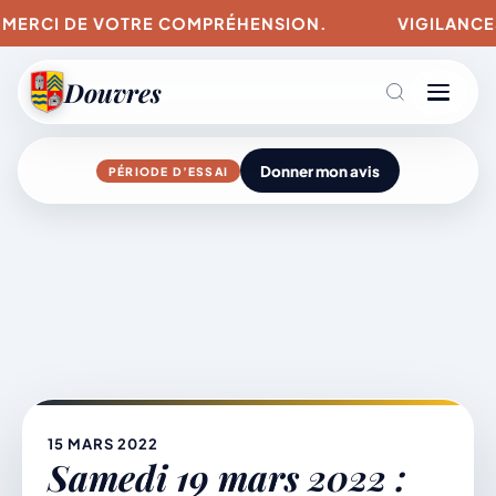
. MERCI DE VOTRE COMPRÉHENSION.
VIGILANCES 
Douvres
Donner mon avis
PÉRIODE D’ESSAI
Agenda
Aller
au
contenu
L’actu du village
Mairie & Vie municipale
15 MARS 2022
Samedi 19 mars 2022 :