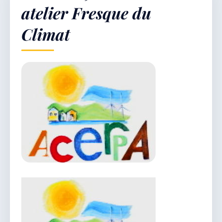
atelier Fresque du
Climat
Démarches & Vie pratique
Vie locale & Associations
Découvrir la commune
LUNDI 10 AOÛT 2026
Secrétariat ouvert
Lundi, mardi, jeudi, vendredi de 8h30 à 12h et
après-midi sur rendez-vous. Samedi sur rendez-