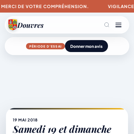
. MERCI DE VOTRE COMPRÉHENSION.
VIGILANCES 
Douvres
Donner mon avis
PÉRIODE D’ESSAI
Agenda
Aller
au
contenu
L’actu du village
Mairie & Vie municipale
19 MAI 2018
Samedi 19 et dimanche