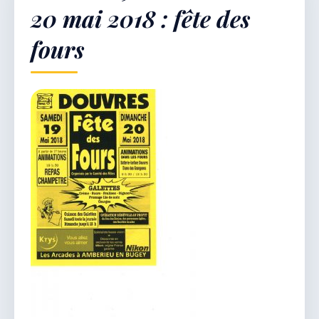
20 mai 2018 : fête des
fours
Démarches & Vie pratique
Vie locale & Associations
Découvrir la commune
LUNDI 10 AOÛT 2026
Secrétariat ouvert
Lundi, mardi, jeudi, vendredi de 8h30 à 12h et
après-midi sur rendez-vous. Samedi sur rendez-