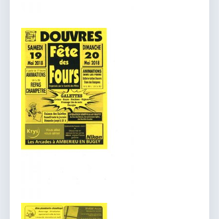
vous.
04 74 38 22 78
mairie@douvres.fr
140 Place de la Babillière, 01500 Douvres
Contacter la mairie
Le guichet des associations
publier une annonce