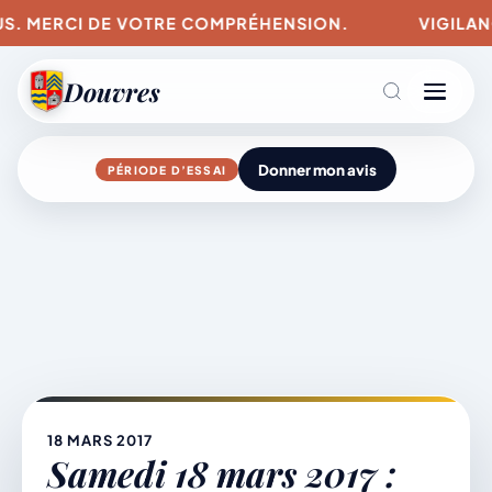
US. MERCI DE VOTRE COMPRÉHENSION.
VIGILANCE
Douvres
Donner mon avis
PÉRIODE D’ESSAI
Agenda
Aller
au
contenu
L’actu du village
Mairie & Vie municipale
18 MARS 2017
Samedi 18 mars 2017 :