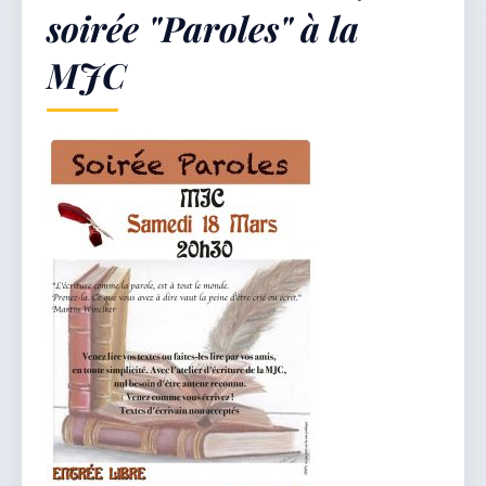
soirée "Paroles" à la
MJC
Démarches & Vie pratique
Vie locale & Associations
Découvrir la commune
VENDREDI 7 AOÛT 2026
Secrétariat ouvert
Lundi, mardi, jeudi, vendredi de 8h30 à 12h et
après-midi sur rendez-vous. Samedi sur rendez-