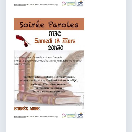
vous.
04 74 38 22 78
mairie@douvres.fr
140 Place de la Babillière, 01500 Douvres
Contacter la mairie
Le guichet des associations
publier une annonce