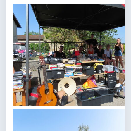
vous.
04 74 38 22 78
mairie@douvres.fr
140 Place de la Babillière, 01500 Douvres
Contacter la mairie
Le guichet des associations
publier une annonce