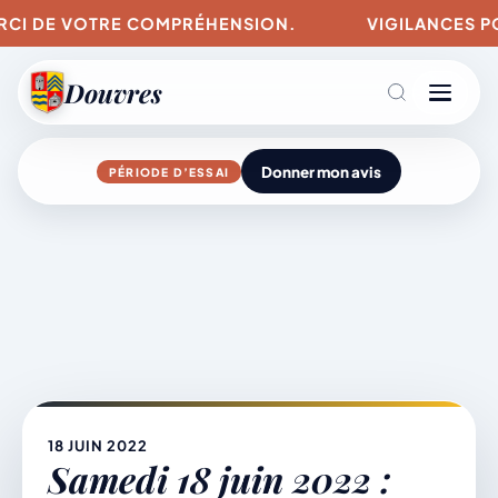
DE VOTRE COMPRÉHENSION.
VIGILANCES POUR LES
Douvres
Donner mon avis
PÉRIODE D’ESSAI
Agenda
Aller
au
contenu
L’actu du village
Mairie & Vie municipale
18 JUIN 2022
Samedi 18 juin 2022 :