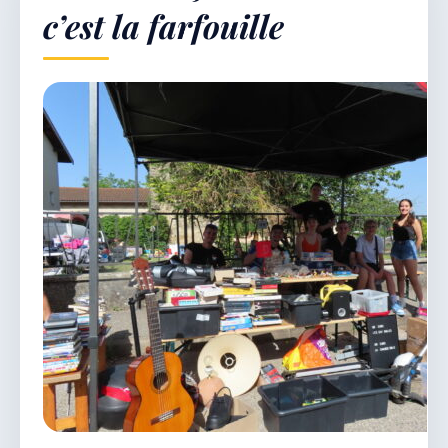
c’est la farfouille
Démarches & Vie pratique
Vie locale & Associations
Découvrir la commune
VENDREDI 7 AOÛT 2026
Secrétariat ouvert
Lundi, mardi, jeudi, vendredi de 8h30 à 12h et
après-midi sur rendez-vous. Samedi sur rendez-