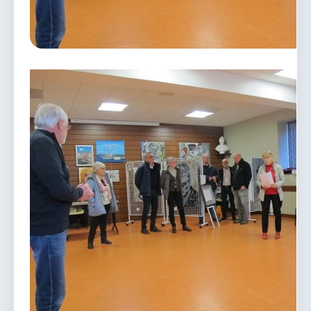
vous.
04 74 38 22 78
mairie@douvres.fr
140 Place de la Babillière, 01500 Douvres
Contacter la mairie
Le guichet des associations
publier une annonce