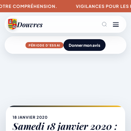
ENSION.
VIGILANCES POUR LES RISQUES D'INCEN
Douvres
Donner mon avis
PÉRIODE D’ESSAI
Agenda
Aller
au
contenu
L’actu du village
Mairie & Vie municipale
18 JANVIER 2020
Samedi 18 janvier 2020 :