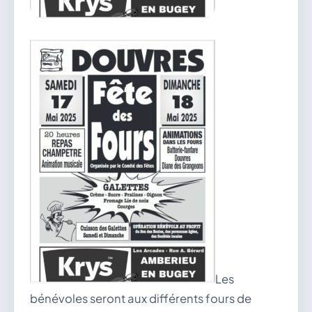
vous.
04 74 38 22 78
mairie@douvres.fr
140 Place de la Babillière, 01500 Douvres
Contacter la mairie
Le guichet des associations
publier une annonce
Les
bénévoles seront aux différents fours de