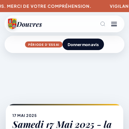
US. MERCI DE VOTRE COMPRÉHENSION.
VIGILANCE
Douvres
Donner mon avis
PÉRIODE D’ESSAI
Agenda
Aller
au
contenu
L’actu du village
Mairie & Vie municipale
17 MAI 2025
Samedi 17 Mai 2025 - la