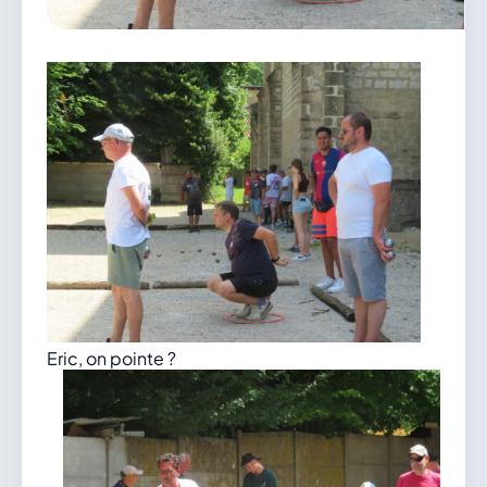
vous.
04 74 38 22 78
mairie@douvres.fr
140 Place de la Babillière, 01500 Douvres
Contacter la mairie
Le guichet des associations
publier une annonce
Eric, on pointe ?