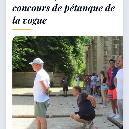
concours de pétanque de
la vogue
Démarches & Vie pratique
Vie locale & Associations
Découvrir la commune
VENDREDI 7 AOÛT 2026
Secrétariat ouvert
Lundi, mardi, jeudi, vendredi de 8h30 à 12h et
après-midi sur rendez-vous. Samedi sur rendez-