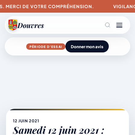
US. MERCI DE VOTRE COMPRÉHENSION.
VIGILANCE
Douvres
Donner mon avis
PÉRIODE D’ESSAI
Agenda
Aller
au
contenu
L’actu du village
Mairie & Vie municipale
12 JUIN 2021
Samedi 12 juin 2021 :