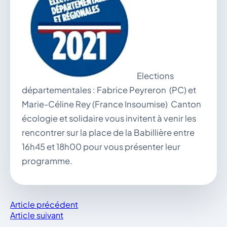
vous.
04 74 38 22 78
mairie@douvres.fr
140 Place de la Babillière, 01500 Douvres
Contacter la mairie
Le guichet des associations
Elections
publier une annonce
départementales : Fabrice Peyreron (PC) et
Marie-Céline Rey (France Insoumise) Canton
écologie et solidaire vous invitent à venir les
rencontrer sur la place de la Babillière entre
16h45 et 18h00 pour vous présenter leur
programme.
Article précédent
Article suivant