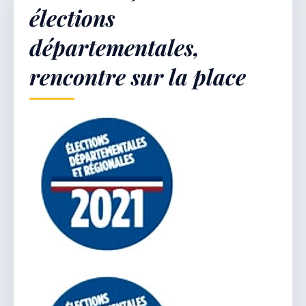
élections
départementales,
Démarches & Vie pratique
rencontre sur la place
Vie locale & Associations
Découvrir la commune
DIMANCHE 9 AOÛT 2026
Secrétariat ouvert
Lundi, mardi, jeudi, vendredi de 8h30 à 12h et
après-midi sur rendez-vous. Samedi sur rendez-