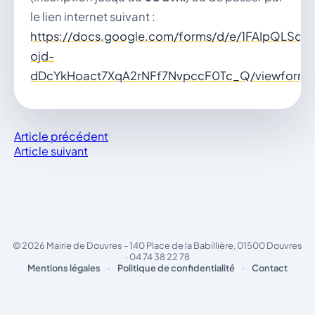
le lien internet suivant :
https://docs.google.com/forms/d/e/1FAIpQLSd
ojd-
dDcYkHoact7XqA2rNFf7NvpccF0Tc_Q/viewform
Article précédent
Article suivant
© 2026 Mairie de Douvres - 140 Place de la Babillière, 01500 Douvres
· 04 74 38 22 78
Mentions légales
·
Politique de confidentialité
·
Contact