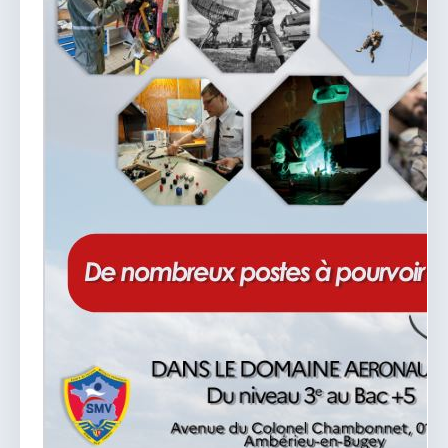
vous.
04 74 38 22 78
mairie@douvres.fr
140 Place de la Babillière, 01500 Douvres
Contacter la mairie
Le guichet des associations
publier une annonce