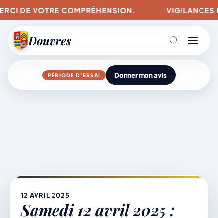
CI DE VOTRE COMPRÉHENSION.
VIGILANCES POUR
Douvres
Donner mon avis
PÉRIODE D’ESSAI
Agenda
Aller
au
contenu
L’actu du village
Mairie & Vie municipale
12 AVRIL 2025
Samedi 12 avril 2025 :