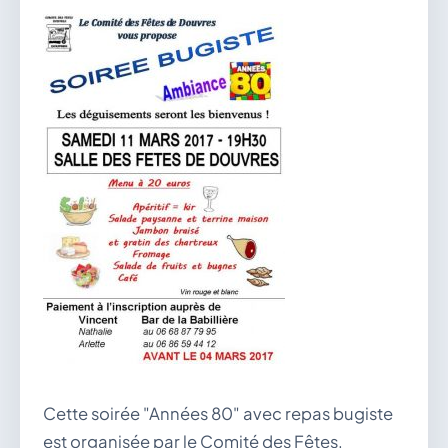
vous.
04 74 38 22 78
mairie@douvres.fr
140 Place de la Babillière, 01500 Douvres
Contacter la mairie
Le guichet des associations
publier une annonce
Cette soirée "Années 80" avec repas bugiste
est organisée par le Comité des Fêtes.