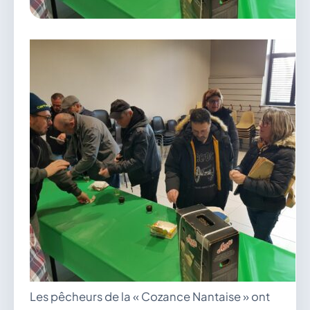
vous.
04 74 38 22 78
mairie@douvres.fr
140 Place de la Babillière, 01500 Douvres
Contacter la mairie
Le guichet des associations
publier une annonce
Les pêcheurs de la « Cozance Nantaise » ont