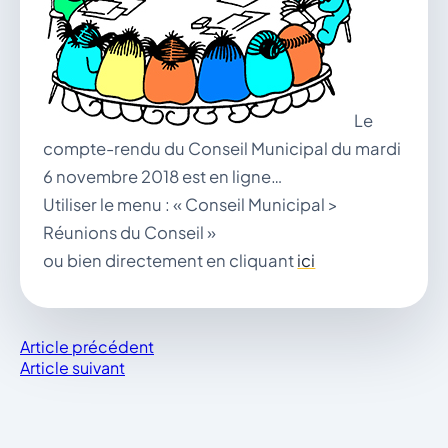
vous.
04 74 38 22 78
mairie@douvres.fr
140 Place de la Babillière, 01500 Douvres
Contacter la mairie
Le
Le guichet des associations
compte-rendu du Conseil Municipal du mardi
publier une annonce
6 novembre 2018 est en ligne…
Utiliser le menu : « Conseil Municipal >
Réunions du Conseil »
ou bien directement en cliquant
ici
Article précédent
Article suivant