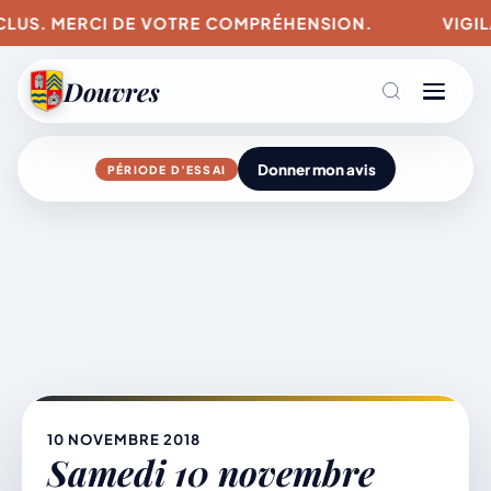
NCLUS. MERCI DE VOTRE COMPRÉHENSION.
VIGILA
Douvres
Donner mon avis
PÉRIODE D’ESSAI
Agenda
Aller
au
contenu
L’actu du village
Mairie & Vie municipale
10 NOVEMBRE 2018
Samedi 10 novembre