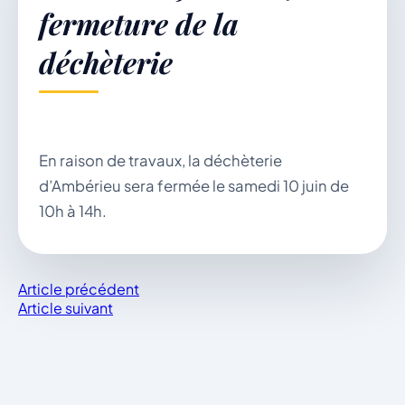
fermeture de la
déchèterie
Démarches & Vie pratique
Vie locale & Associations
En raison de travaux, la déchèterie
d’Ambérieu sera fermée le samedi 10 juin de
10h à 14h.
Découvrir la commune
Article précédent
Article suivant
VENDREDI 7 AOÛT 2026
Secrétariat ouvert
Lundi, mardi, jeudi, vendredi de 8h30 à 12h et
après-midi sur rendez-vous. Samedi sur rendez-