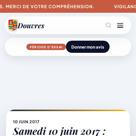
US. MERCI DE VOTRE COMPRÉHENSION.
VIGILANC
Douvres
Donner mon avis
PÉRIODE D’ESSAI
Agenda
Aller
au
contenu
L’actu du village
Mairie & Vie municipale
10 JUIN 2017
Samedi 10 juin 2017 :