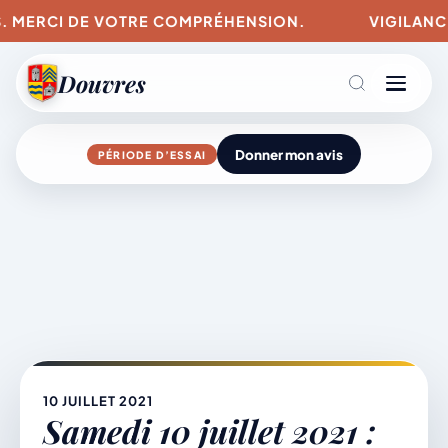
. MERCI DE VOTRE COMPRÉHENSION.
VIGILANCES 
Douvres
Donner mon avis
PÉRIODE D’ESSAI
Agenda
Aller
au
contenu
L’actu du village
Mairie & Vie municipale
10 JUILLET 2021
Samedi 10 juillet 2021 :