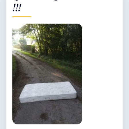
!!!
Démarches & Vie pratique
Vie locale & Associations
Découvrir la commune
SAMEDI 8 AOÛT 2026
Secrétariat ouvert
Lundi, mardi, jeudi, vendredi de 8h30 à 12h et
après-midi sur rendez-vous. Samedi sur rendez-