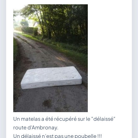
vous.
04 74 38 22 78
mairie@douvres.fr
140 Place de la Babillière, 01500 Douvres
Contacter la mairie
Le guichet des associations
publier une annonce
Un matelas a été récupéré sur le "délaissé"
route d'Ambronay.
Un délaissé n’est pas une poubelle !!!