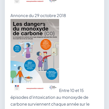
vous.
04 74 38 22 78
mairie@douvres.fr
Annonce du 29 octobre 2018
140 Place de la Babillière, 01500 Douvres
Contacter la mairie
Le guichet des associations
publier une annonce
Entre 10 et 15
épisodes d’intoxication au monoxyde de
carbone surviennent chaque année sur le