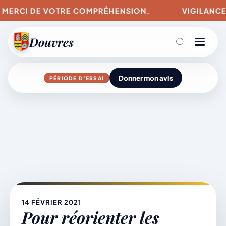
. MERCI DE VOTRE COMPRÉHENSION.
VIGILANCES 
Douvres
Donner mon avis
PÉRIODE D’ESSAI
Agenda
Aller
au
contenu
L’actu du village
Mairie & Vie municipale
14 FÉVRIER 2021
Pour réorienter les