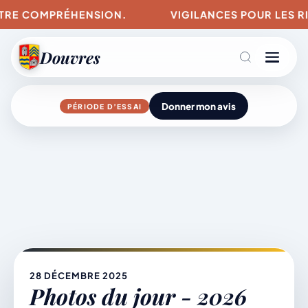
VOTRE COMPRÉHENSION.
VIGILANCES POUR LES RI
Douvres
Donner mon avis
PÉRIODE D’ESSAI
Agenda
Aller
au
contenu
L’actu du village
Mairie & Vie municipale
28 DÉCEMBRE 2025
Photos du jour - 2026