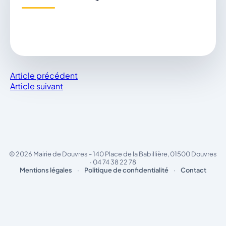
Démarches & Vie pratique
Article précédent
Vie locale & Associations
Article suivant
Découvrir la commune
© 2026 Mairie de Douvres - 140 Place de la Babillière, 01500 Douvres
· 04 74 38 22 78
Mentions légales
·
Politique de confidentialité
·
Contact
JEUDI 6 AOÛT 2026
Secrétariat ouvert
Lundi, mardi, jeudi, vendredi de 8h30 à 12h et
après-midi sur rendez-vous. Samedi sur rendez-