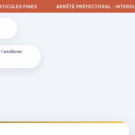
ULES FINES
ARRÊTÉ PRÉFECTORAL : INTERDICTIO
 l’améliorer.
à
-
fr