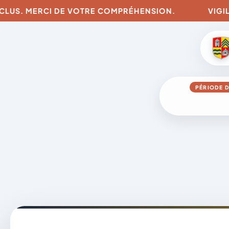
LUS. MERCI DE VOTRE COMPRÉHENSION.
VIGILANC
PÉRIODE D
Aller
au
contenu
A
D