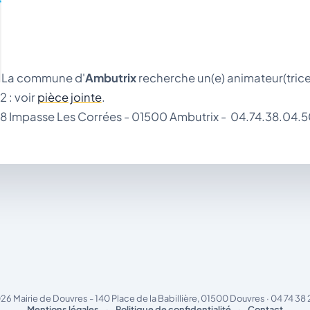
La commune d'
Ambutrix
recherche un(e) animateur(trice
 : voir
pièce jointe
.
- 8 Impasse Les Corrées - 01500 Ambutrix - 04.74.38.04.
26 Mairie de Douvres - 140 Place de la Babillière, 01500 Douvres · 04 74 38 
Mentions légales
·
Politique de confidentialité
·
Contact