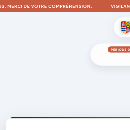
S. MERCI DE VOTRE COMPRÉHENSION.
VIGILANCES
PÉRIODE D
Aller
au
contenu
A
D