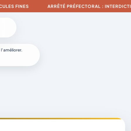
ES FINES
ARRÊTÉ PRÉFECTORAL : INTERDICTION 
 l’améliorer.
à
-
fr