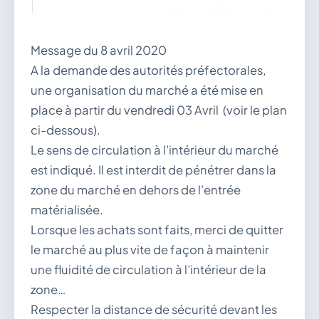
vous.
04 74 38 22 78
mairie@douvres.fr
Message du 8 avril 2020
140 Place de la Babillière, 01500 Douvres
A la demande des autorités préfectorales,
Contacter la mairie
une organisation du marché a été mise en
Le guichet des associations
place à partir du vendredi 03 Avril (voir le plan
publier une annonce
ci-dessous).
Le sens de circulation à l’intérieur du marché
est indiqué. Il est interdit de pénétrer dans la
zone du marché en dehors de l’entrée
matérialisée.
Lorsque les achats sont faits, merci de quitter
le marché au plus vite de façon à maintenir
une fluidité de circulation à l’intérieur de la
zone…
Respecter la distance de sécurité devant les