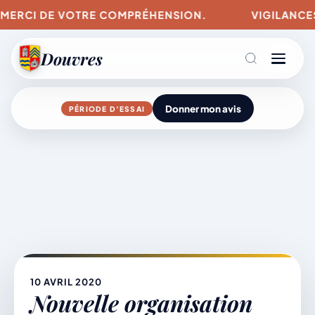
 MERCI DE VOTRE COMPRÉHENSION.
VIGILANCES P
Douvres
Donner mon avis
PÉRIODE D’ESSAI
Agenda
Aller
au
contenu
L’actu du village
Mairie & Vie municipale
10 AVRIL 2020
Nouvelle organisation