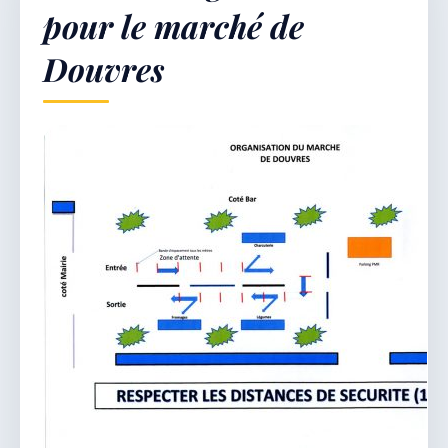
pour le marché de
Douvres
Démarches & Vie pratique
Vie locale & Associations
Découvrir la commune
VENDREDI 7 AOÛT 2026
Secrétariat ouvert
Lundi, mardi, jeudi, vendredi de 8h30 à 12h et
après-midi sur rendez-vous. Samedi sur rendez-