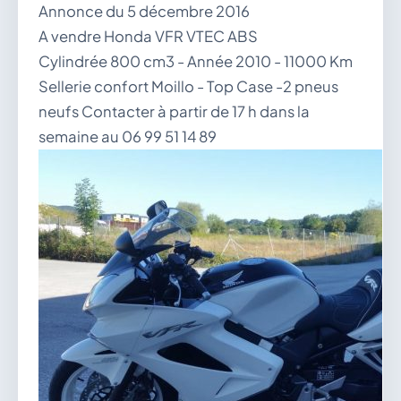
Annonce du 5 décembre 2016
vous.
A vendre Honda VFR VTEC ABS
04 74 38 22 78
mairie@douvres.fr
Cylindrée 800 cm3 - Année 2010 - 11000 Km
140 Place de la Babillière, 01500 Douvres
Sellerie confort Moillo - Top Case -2 pneus
Contacter la mairie
neufs Contacter à partir de 17 h dans la
Le guichet des associations
semaine au 06 99 51 14 89
publier une annonce