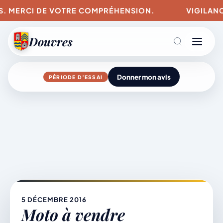
. MERCI DE VOTRE COMPRÉHENSION.
VIGILANCES
Douvres
Donner mon avis
PÉRIODE D’ESSAI
Agenda
Aller
au
contenu
L’actu du village
Mairie & Vie municipale
5 DÉCEMBRE 2016
Moto à vendre