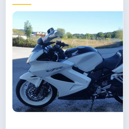
Démarches & Vie pratique
Vie locale & Associations
Découvrir la commune
DIMANCHE 9 AOÛT 2026
Secrétariat ouvert
Lundi, mardi, jeudi, vendredi de 8h30 à 12h et
après-midi sur rendez-vous. Samedi sur rendez-