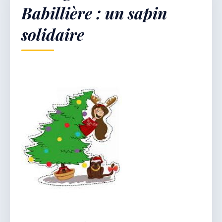
Babillière : un sapin
solidaire
Démarches & Vie pratique
Vie locale & Associations
Découvrir la commune
JEUDI 6 AOÛT 2026
Secrétariat ouvert
Lundi, mardi, jeudi, vendredi de 8h30 à 12h et
après-midi sur rendez-vous. Samedi sur rendez-