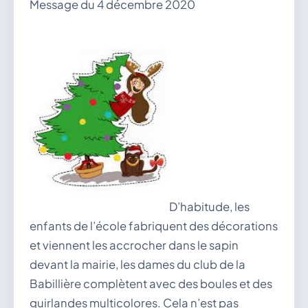
Message du 4 décembre 2020
vous.
04 74 38 22 78
mairie@douvres.fr
140 Place de la Babillière, 01500 Douvres
Contacter la mairie
Le guichet des associations
publier une annonce
D’habitude, les
enfants de l’école fabriquent des décorations
et viennent les accrocher dans le sapin
devant la mairie, les dames du club de la
Babillière complètent avec des boules et des
guirlandes multicolores. Cela n’est pas