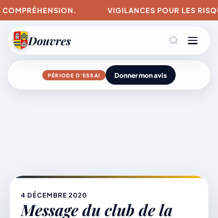
 COMPRÉHENSION.
VIGILANCES POUR LES RISQUES
Douvres
Donner mon avis
PÉRIODE D’ESSAI
Agenda
Aller
au
contenu
L’actu du village
Mairie & Vie municipale
4 DÉCEMBRE 2020
Message du club de la