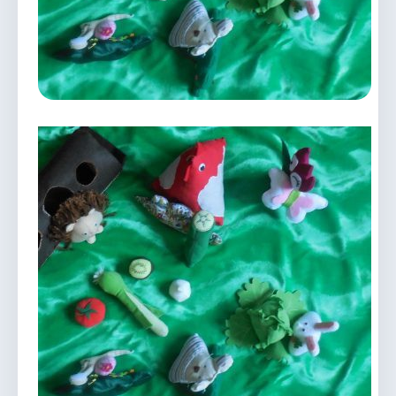
vous.
04 74 38 22 78
mairie@douvres.fr
140 Place de la Babillière, 01500 Douvres
Contacter la mairie
Le guichet des associations
publier une annonce