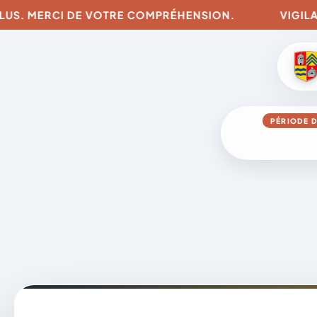
S. MERCI DE VOTRE COMPRÉHENSION.
VIGILANCES
PÉRIODE D
Aller
au
contenu
A
D