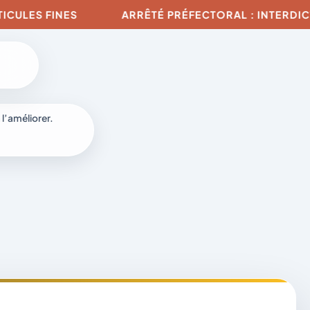
ES FINES
ARRÊTÉ PRÉFECTORAL : INTERDICTION 
 l’améliorer.
à
-
fr