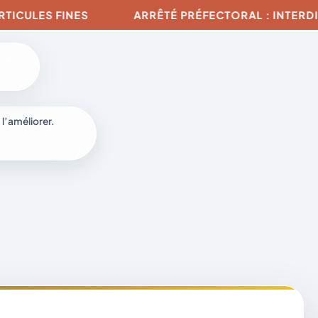
LES FINES
ARRÊTÉ PRÉFECTORAL : INTERDICTIO
 l’améliorer.
à
-
fr