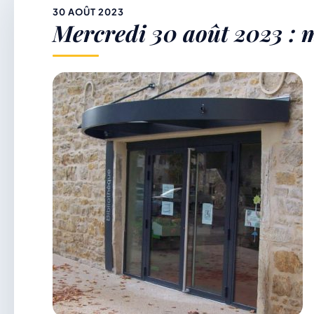
&
30 AOÛT 2023
Mercredi 30 août 2023 : m
p