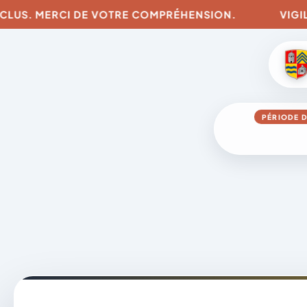
US. MERCI DE VOTRE COMPRÉHENSION.
VIGILANCE
PÉRIODE D
Aller
au
contenu
A
D