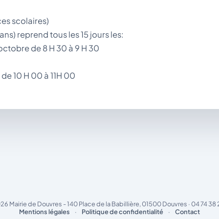
es scolaires)
ns) reprend tous les 15 jours les:
ctobre de 8 H 30 à 9 H 30
de 10 H 00 à 11H 00
26 Mairie de Douvres - 140 Place de la Babillière, 01500 Douvres · 04 74 38 
Mentions légales
·
Politique de confidentialité
·
Contact