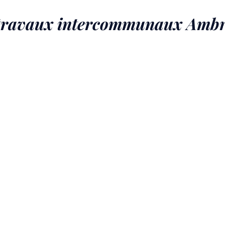
Douvres
 Vie
Vie locale &
la
Contacter la
1 : travaux intercommunaux Am
ratique
Associations
commune
mairie
Le guichet des
associations
publier une
annonce