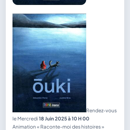
vous.
04 74 38 22 78
mairie@douvres.fr
140 Place de la Babillière, 01500 Douvres
Contacter la mairie
Le guichet des associations
publier une annonce
Rendez-vous
le Mercredi
18 Juin 2025 à 10 H 00
Animation « Raconte-moi des histoires »