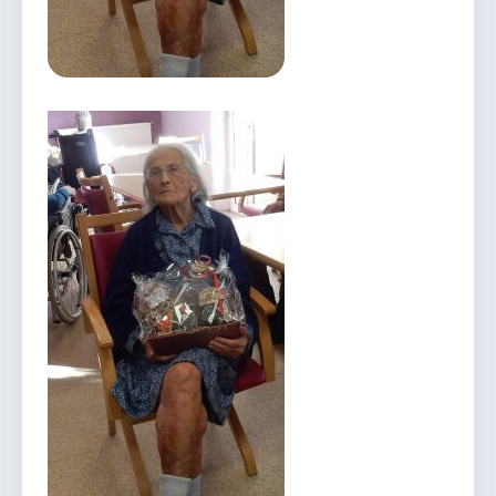
vous.
04 74 38 22 78
mairie@douvres.fr
140 Place de la Babillière, 01500 Douvres
Contacter la mairie
Le guichet des associations
publier une annonce