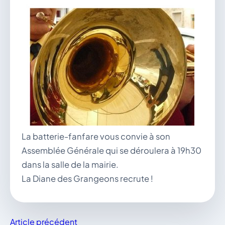
vous.
04 74 38 22 78
mairie@douvres.fr
140 Place de la Babillière, 01500 Douvres
Contacter la mairie
Le guichet des associations
publier une annonce
La batterie-fanfare vous convie à son
Assemblée Générale qui se déroulera à 19h30
dans la salle de la mairie.
La Diane des Grangeons recrute !
Article précédent