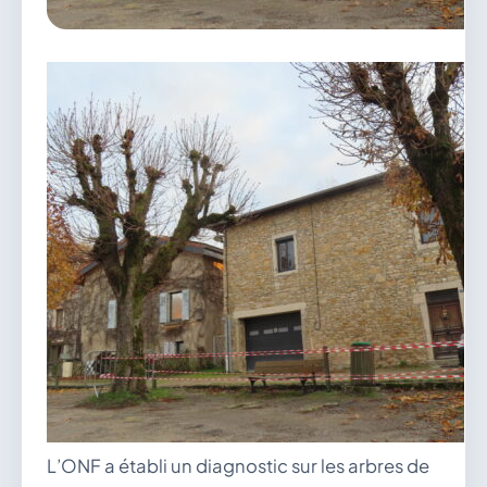
vous.
04 74 38 22 78
mairie@douvres.fr
140 Place de la Babillière, 01500 Douvres
Contacter la mairie
Le guichet des associations
publier une annonce
L’ONF a établi un diagnostic sur les arbres de