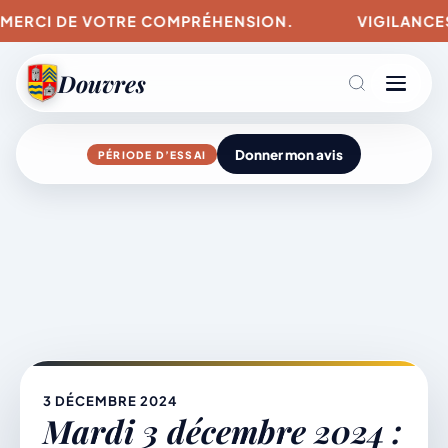
 MERCI DE VOTRE COMPRÉHENSION.
VIGILANCES P
Douvres
Donner mon avis
PÉRIODE D’ESSAI
Agenda
Aller
au
contenu
L’actu du village
Mairie & Vie municipale
3 DÉCEMBRE 2024
Mardi 3 décembre 2024 :