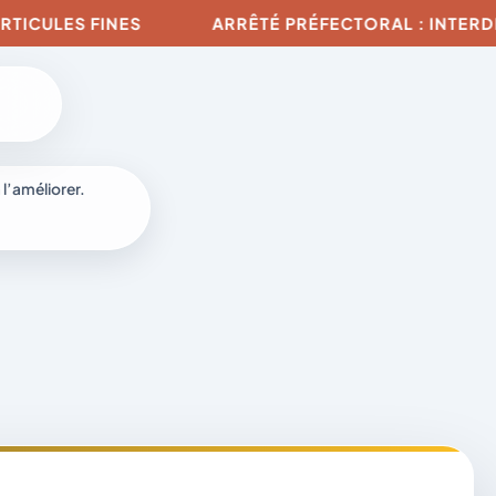
ULES FINES
ARRÊTÉ PRÉFECTORAL : INTERDICTIO
 l’améliorer.
à
-
fr