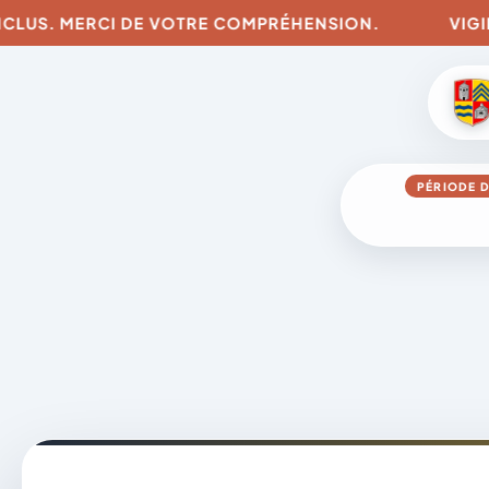
LUS. MERCI DE VOTRE COMPRÉHENSION.
VIGILANC
PÉRIODE D
Aller
au
contenu
A
D