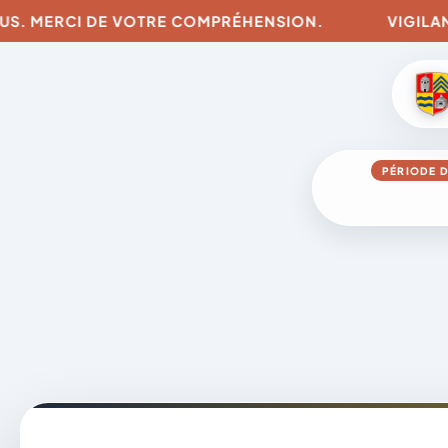
. MERCI DE VOTRE COMPRÉHENSION.
VIGILANCES 
PÉRIODE D
Aller
au
contenu
A
D