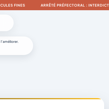
S FINES
ARRÊTÉ PRÉFECTORAL : INTERDICTION D
 l’améliorer.
à
-
fr