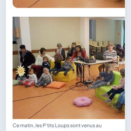
vous.
04 74 38 22 78
mairie@douvres.fr
140 Place de la Babillière, 01500 Douvres
Contacter la mairie
Le guichet des associations
publier une annonce
Ce matin, les P’tits Loups sont venus au