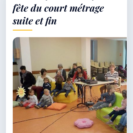
fête du court métrage
suite et fin
Démarches & Vie pratique
Vie locale & Associations
Découvrir la commune
DIMANCHE 9 AOÛT 2026
Secrétariat ouvert
Lundi, mardi, jeudi, vendredi de 8h30 à 12h et
après-midi sur rendez-vous. Samedi sur rendez-