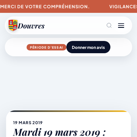
MERCI DE VOTRE COMPRÉHENSION.
VIGILANCES PO
Douvres
Donner mon avis
PÉRIODE D’ESSAI
Agenda
Aller
au
contenu
L’actu du village
Mairie & Vie municipale
19 MARS 2019
Mardi 19 mars 2019 :