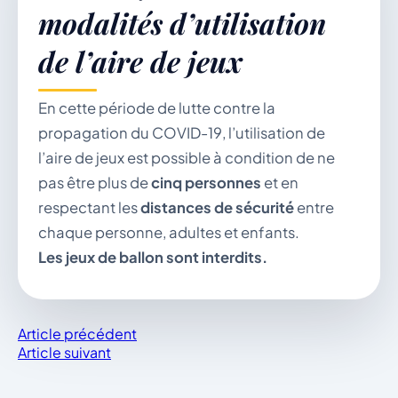
modalités d’utilisation
de l’aire de jeux
Démarches & Vie pratique
En cette période de lutte contre la
propagation du COVID-19, l’utilisation de
Vie locale & Associations
l’aire de jeux est possible à condition de ne
pas être plus de
cinq personnes
et en
respectant les
distances de sécurité
entre
chaque personne, adultes et enfants.
Découvrir la commune
Les jeux de ballon sont interdits.
VENDREDI 7 AOÛT 2026
Article précédent
Secrétariat ouvert
Article suivant
Lundi, mardi, jeudi, vendredi de 8h30 à 12h et
après-midi sur rendez-vous. Samedi sur rendez-