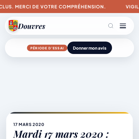
INCLUS. MERCI DE VOTRE COMPRÉHENSION.
VIGIL
Douvres
Donner mon avis
PÉRIODE D’ESSAI
Agenda
Aller
au
contenu
L’actu du village
Mairie & Vie municipale
17 MARS 2020
Mardi 17 mars 2020 :