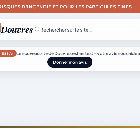
ES D'INCENDIE ET POUR LES PARTICULES FINES
Douvres
Rechercher sur le site…
JEUDI 6 AOÛT 202
Le nouveau site de Douvres est en test - votre avis nous aide à
’ESSAI
Secrétariat
Donner mon avis
ouvert
Lundi, mardi, jeudi,
vendredi de 8h30 
L’actu
Mairie &
12h et après-midi
sur rendez-vous.
du
Vie
Samedi sur rendez
genda
village
municipale
vous.
04 74 38 22 78
mairie@douvres.
140 Place de la
Babillière, 01500
émarches
Découvrir
Douvres