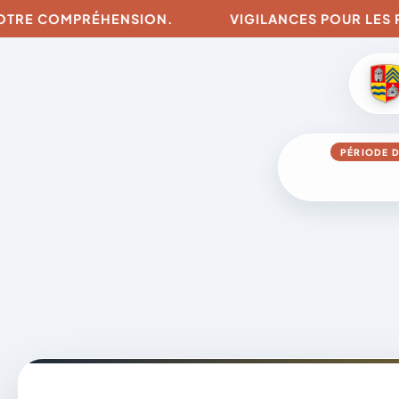
E COMPRÉHENSION.
VIGILANCES POUR LES RISQU
PÉRIODE D
Aller
au
contenu
A
D