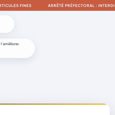
LES FINES
ARRÊTÉ PRÉFECTORAL : INTERDICTION
 l’améliorer.
à
-
fr