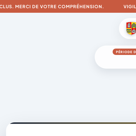
US. MERCI DE VOTRE COMPRÉHENSION.
VIGILANCE
PÉRIODE D
Aller
au
contenu
A
D