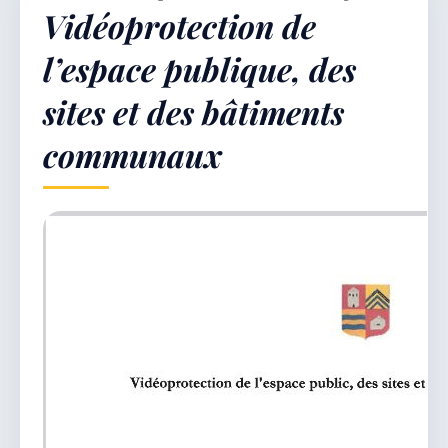
Vidéoprotection de
l’espace publique, des
Démarches & Vie pratique
sites et des bâtiments
communaux
Vie locale & Associations
Découvrir la commune
SAMEDI 8 AOÛT 2026
Secrétariat ouvert
Lundi, mardi, jeudi, vendredi de 8h30 à 12h et
après-midi sur rendez-vous. Samedi sur rendez-